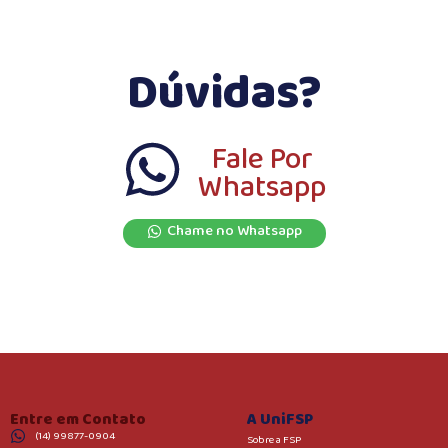
Dúvidas?
Fale Por
Whatsapp
Chame no Whatsapp
Entre em Contato
A UniFSP
(14) 99877-0904
Sobre a FSP