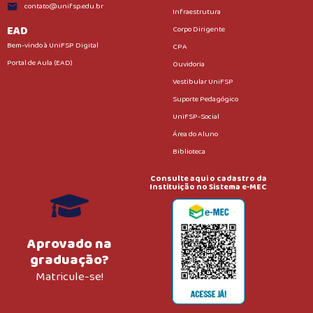
contato@unifsp.edu.br
Infraestrutura
EAD
Corpo Dirigente
Bem-vindo à UniFSP Digital
CPA
Portal de Aula (EAD)
Ouvidoria
Vestibular UniFSP
Suporte Pedagógico
UniFSP-Social
Área do Aluno
Biblioteca
Consulte aqui o cadastro da
Instituição no Sistema e-MEC
Aprovado na
graduação?
Matricule-se!