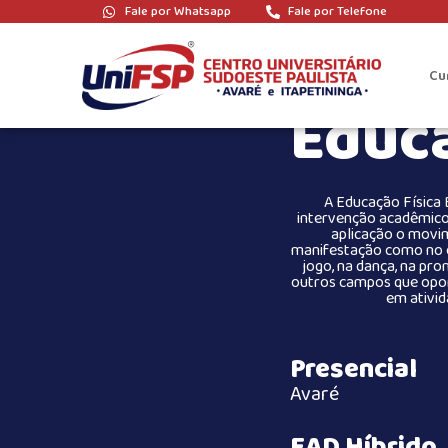
Fale por Whatsapp
Fale por Telefone
Cu
Educa
A Educação Física
intervenção acadêmico
aplicação o movi
manifestação como no exe
jogo, na dança, na pro
outros campos que opor
em ativid
Presencial
Avaré