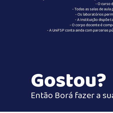
- O curso 
- Todas as salas de aul
- Os laboratórios perm
- A Instituição dispõ
- O corpo docente é compo
- A UniFSP conta ainda com parcerias pú
Gostou?
Então Borá fazer a su