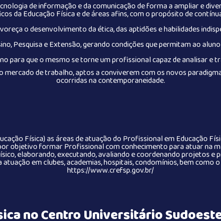
ecnologia de informação e da comunicação de forma a ampliar e diver
cos da Educação Física e de áreas afins, com o propósito de contínu
reça o desenvolvimento da ética, das aptidões e habilidades indispe
ino, Pesquisa e Extensão, gerando condições que permitam ao aluno
luno para que o mesmo se torne um profissional capaz de analisar e t
no mercado de trabalho, aptos a conviverem com os novos paradigm
ocorridas na contemporaneidade.
cação Física) as áreas de atuação do Profissional em Educação Físic
or objetivo formar Profissional com conhecimento para atuar na m
sico, elaborando, executando, avaliando e coordenando projetos e pr
 atuação em clubes, academias, hospitais, condomínios, bem como o e
https://www.crefsp.gov.br/
ica no Centro Universitário Sudoeste