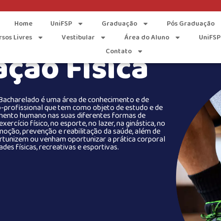
Home
UniFSP
Graduação
Pós Graduação
rsos Livres
Vestibular
Área do Aluno
UniFSP
ção Física
Contato
 Bacharelado é uma área de conhecimento e de
-profissional que tem como objeto de estudo e de
mento humano nas suas diferentes formas de
rcício físico, no esporte, no lazer, na ginástica, no
moção, prevenção e reabilitação da saúde, além de
tunizem ou venham oportunizar a prática corporal
ades físicas, recreativas e esportivas.