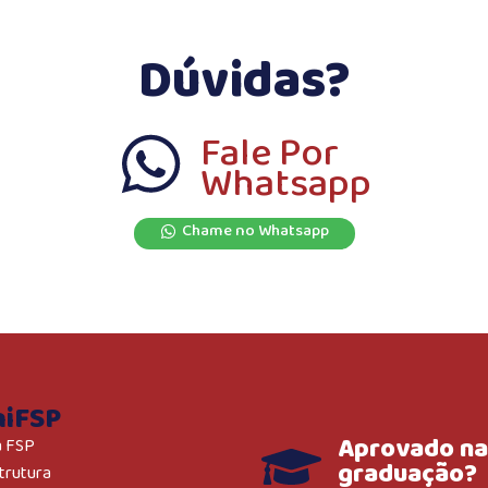
Dúvidas?
Fale Por
Whatsapp
Chame no Whatsapp
niFSP
Aprovado na
a FSP
graduação?
trutura