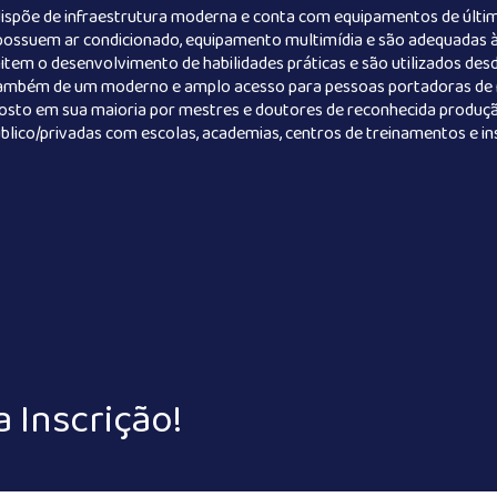
dispõe de infraestrutura moderna e conta com equipamentos de últi
a possuem ar condicionado, equipamento multimídia e são adequadas à
item o desenvolvimento de habilidades práticas e são utilizados des
e também de um moderno e amplo acesso para pessoas portadoras de n
sto em sua maioria por mestres e doutores de reconhecida produção
blico/privadas com escolas, academias, centros de treinamentos e ins
a Inscrição!