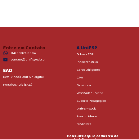
Entre em Contato
A UniFSP
(14) 99877-0904
Sobre a FSP
contato@unifsp.edu.br
Infraestrutura
EAD
Corpo Dirigente
Bem-vindo à UniFSP Digital
CPA
Portal de Aula (EAD)
Ouvidoria
Vestibular UniFSP
Suporte Pedagógico
UniFSP-Social
Área do Aluno
Biblioteca
Consulte aqui o cadastro da