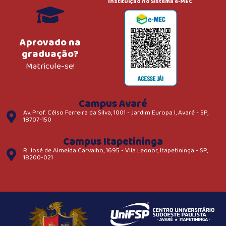
Instituição no Sistema e-MEC
Aprovado na
graduação?
Matricule-se!
Campus Avaré
Av. Prof. Célso Ferreira da Silva, 1001 - Jardim Europa I, Avaré - SP,
18707-150
Campus Itapetininga
R. José de Almeida Carvalho, 1695 - Vila Leonor, Itapetininga - SP,
18200-021