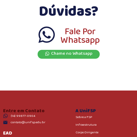
Dúvidas?
Fale Por
Whatsapp
Chame no Whatsapp
Entre em Contato
A UniFSP
(14) 99877-0904
Sobre a FSP
contato@unifsp.edu.br
Infraestrutura
EAD
Corpo Dirigente