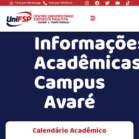
Fale por Whatsapp
Fale por Telefone
Informaçõe
Acadêmica
Campus
Avaré
Calendário Acadêmico