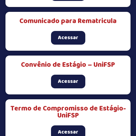
Comunicado para Rematricula
Acessar
Convênio de Estágio – UniFSP
Acessar
Termo de Compromisso de Estágio-
UniFSP
Acessar