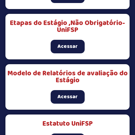
Etapas do Estágio ,Não Obrigatório-
UniFSP
Acessar
Modelo de Relatórios de avaliação do
Estágio
Acessar
Estatuto UniFSP