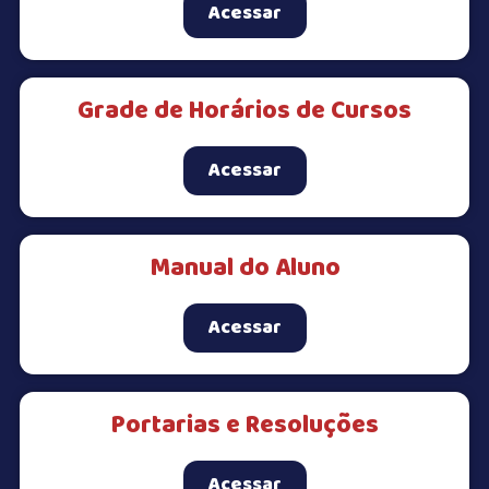
Acessar
Grade de Horários de Cursos
Acessar
Manual do Aluno
Acessar
Portarias e Resoluções
Acessar