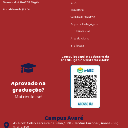
Bem-vindo à UniFSP Digital
CPA
Portal de Aula (EAD)
Ouvidoria
Vestibular UniFSP
Suporte Pedagógico
UniFSP-Social
Área do Aluno
Biblioteca
Consulte aqui o cadastro da
Instituição no Sistema e-MEC
Aprovado na
graduação?
Matricule-se!
Campus Avaré
Av. Prof. Célso Ferreira da Silva, 1001 - Jardim Europa I, Avaré - SP,
18707-150