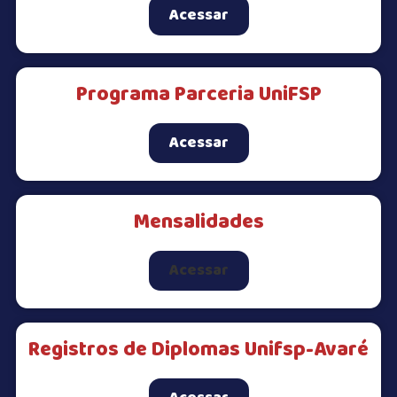
Acessar
Programa Parceria UniFSP
Acessar
Mensalidades
Acessar
Registros de Diplomas Unifsp-Avaré