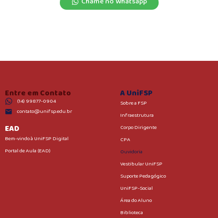
Chame no Whatsapp
Entre em Contato
A UniFSP
(14) 99877-0904
Sobre a FSP
contato@unifsp.edu.br
Infraestrutura
EAD
Corpo Dirigente
Bem-vindo à UniFSP Digital
CPA
Portal de Aula (EAD)
Ouvidoria
Vestibular UniFSP
Suporte Pedagógico
UniFSP-Social
Área do Aluno
Biblioteca