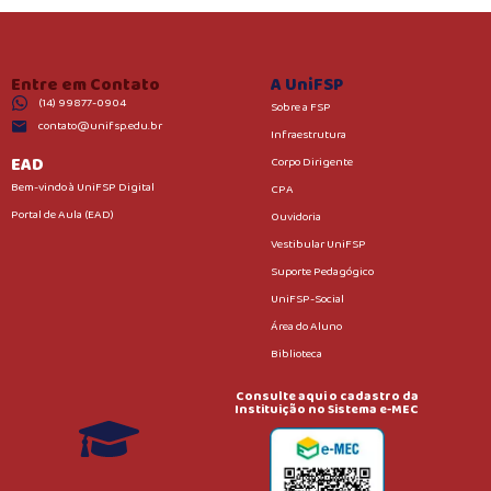
Entre em Contato
A UniFSP
(14) 99877-0904
Sobre a FSP
contato@unifsp.edu.br
Infraestrutura
EAD
Corpo Dirigente
Bem-vindo à UniFSP Digital
CPA
Portal de Aula (EAD)
Ouvidoria
Vestibular UniFSP
Suporte Pedagógico
UniFSP-Social
Área do Aluno
Biblioteca
Consulte aqui o cadastro da
Instituição no Sistema e-MEC