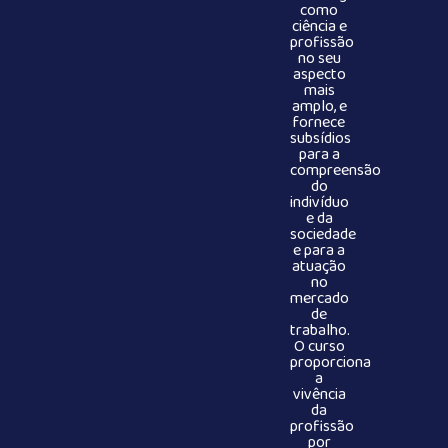
como
ciência e
profissão
no seu
aspecto
mais
amplo, e
fornece
subsídios
para a
compreensão
do
indivíduo
e da
sociedade
e para a
atuação
no
mercado
de
trabalho.
O curso
proporciona
a
vivência
da
profissão
por