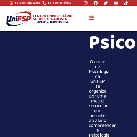
Fale por Whatsapp
Fale por Telefone
Psico
O curso
de
Psicologia
da
UniFSP
se
organiza
por uma
matriz
curricular
que
permite
ao aluno
compreender
a
Psicologia