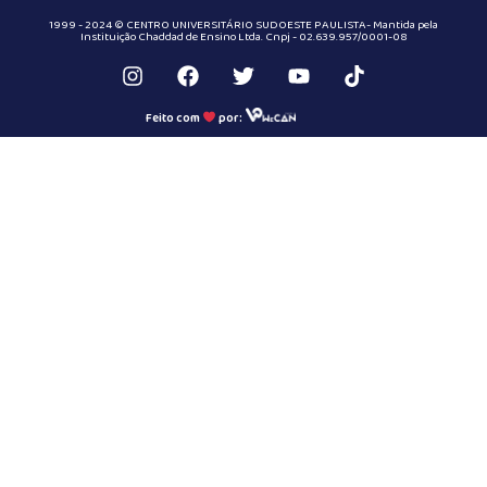
1999 - 2024 © CENTRO UNIVERSITÁRIO SUDOESTE PAULISTA- Mantida pela
Instituição Chaddad de Ensino Ltda. Cnpj - 02.639.957/0001-08
Feito com
por: