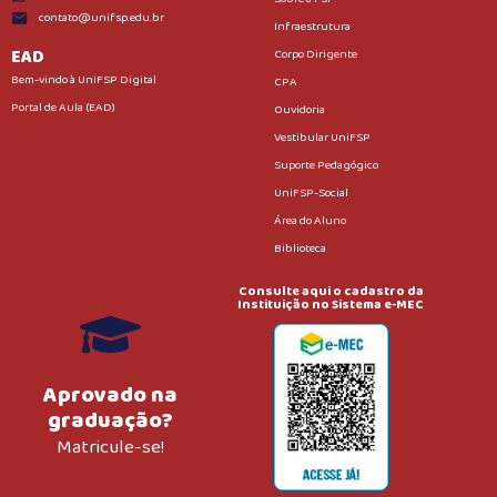
contato@unifsp.edu.br
Infraestrutura
EAD
Corpo Dirigente
Bem-vindo à UniFSP Digital
CPA
Portal de Aula (EAD)
Ouvidoria
Vestibular UniFSP
Suporte Pedagógico
UniFSP-Social
Área do Aluno
Biblioteca
Consulte aqui o cadastro da
Instituição no Sistema e-MEC
Aprovado na
graduação?
Matricule-se!