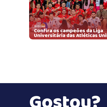
Notícias
Confira os campeões da Liga
Universitária das Atléticas Un
Gostou?