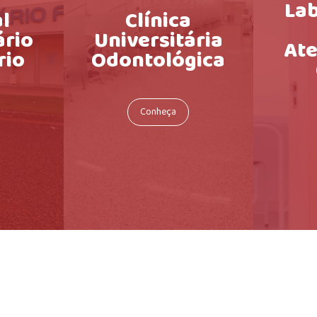
Lab
l
Clínica
ário
Universitária
At
rio
Odontológica
Conheça