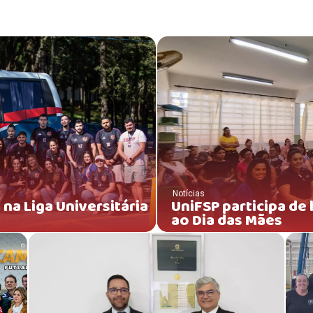
Notícias
na Liga Universitária
UniFSP participa 
ao Dia das Mães