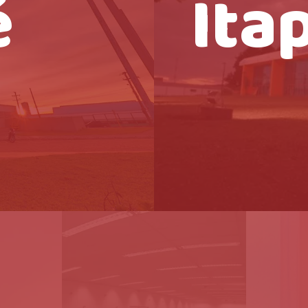
é
Ita