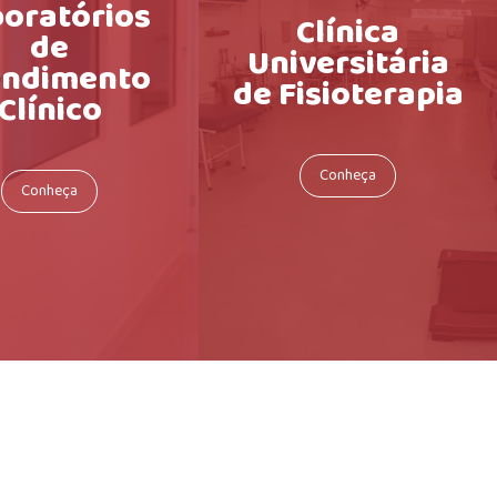
oratórios
Clínica
de
Universitária
endimento
de Fisioterapia
Clínico
Conheça
Conheça