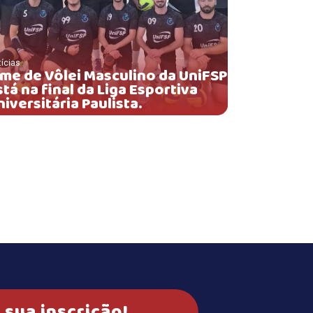
ícias
ime de Vôlei Masculino da UniFSP
stá na final da Liga Esportiva
iversitária Paulista.
 sua inscrição!