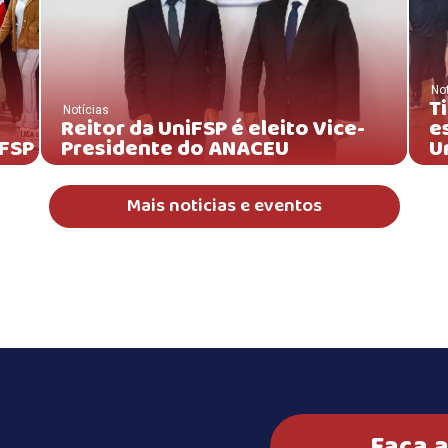
Not
T
Notícias
Reitor da UniFSP é eleito Vice-
e
iFSP
Presidente do ANACEU
Un
Mais noticias e eventos
Faça a