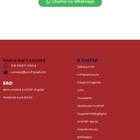
Chame no Whatsapp
Entre em Contato
A UniFSP
(14) 99877-0904
Sobre a FSP
contato@unifsp.edu.br
Infraestrutura
EAD
Corpo Dirigente
Bem-vindo à UniFSP Digital
CPA
Portal de Aula (EAD)
Ouvidoria
Vestibular UniFSP
Suporte Pedagógico
UniFSP-Social
Área do Aluno
Biblioteca