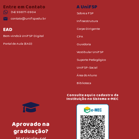
Entre em Contato
A UniFSP
(14) 99877-0904
Sobre a FSP
contato@unifsp.edu.br
Infraestrutura
EAD
Corpo Dirigente
Bem-vindo à UniFSP Digital
CPA
Portal de Aula (EAD)
Ouvidoria
Vestibular UniFSP
Suporte Pedagógico
UniFSP-Social
Área do Aluno
Biblioteca
Consulte aqui o cadastro da
Instituição no Sistema e-MEC
Aprovado na
graduação?
Matricule-se!