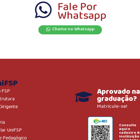
Fale Por
Whatsapp
Chame no Whatsapp
niFSP
Aprovado na
a FSP
graduação?
trutura
Matricule-se!
Dirigente
ria
Consulte
aqui o
ular UniFSP
cadastro d
Instituição
e Pedagógico