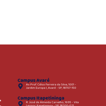
Campus Avaré
Av. Prof. Célso Ferreira da Silva, 1001 -
Jardim Europa I, Avaré - SP, 18707-150
Campus Itapetininga
a
R. José de Almeida Carvalho, 1695 - Vila
Leonor, Itapetininga - SP, 18200-021