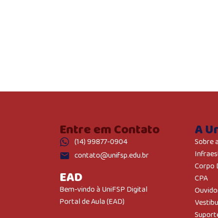
Entre em Contato
A U
(14) 99877-0904
Sobre 
Infraes
contato@unifsp.edu.br
Corpo 
EAD
CPA
Bem-vindo à UniFSP Digital
Ouvido
Portal de Aula (EAD)
Vestib
Suport