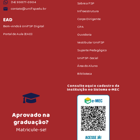
(14) 99877-0904
Sobre a FSP
contato@unifsp.edu.br
Infraestrutura
EAD
Corpo Dirigente
Bem-vindo à UniFSP Digital
CPA
Portal de Aula (EAD)
Ouvidoria
Vestibular UniFSP
Suporte Pedagógico
UniFSP-Social
Área do Aluno
Biblioteca
Consulte aqui o cadastro da
Instituição no Sistema e-MEC
Aprovado na
graduação?
Matricule-se!