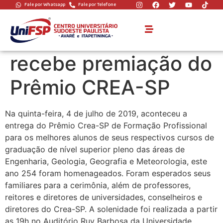
Fale por Whatsapp
Fale por Telefone
Aluno de Engenharia
Civil da UniFSP
recebe premiação do
Prêmio CREA-SP
Na quinta-feira, 4 de julho de 2019, aconteceu a
entrega do Prêmio Crea-SP de Formação Profissional
para os melhores alunos de seus respectivos cursos de
graduação de nível superior pleno das áreas de
Engenharia, Geologia, Geografia e Meteorologia, este
ano 254 foram homenageados. Foram esperados seus
familiares para a cerimônia, além de professores,
reitores e diretores de universidades, conselheiros e
diretores do Crea-SP. A solenidade foi realizada a partir
as 19h no Audit
ório Ruy Barbosa da Universidade