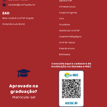
Sobre a FSP
contato@unifsp.edu.br
Infraestrutura
EAD
Corpo Dirigente
Bem-vindo à UniFSP Digital
CPA
Portal de Aula (EAD)
Ouvidoria
Vestibular UniFSP
Suporte Pedagógico
UniFSP-Social
Área do Aluno
Biblioteca
Consulte aqui o cadastro da
Instituição no Sistema e-MEC
Aprovado na
graduação?
Matricule-se!