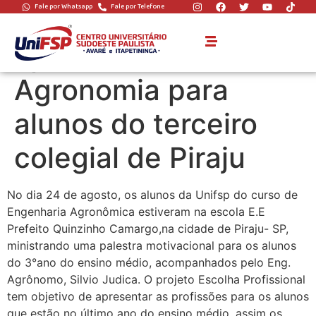
Fale por Whatsapp
Fale por Telefone
Alunos da UniFSP
apresentam curso de
Agronomia para
alunos do terceiro
colegial de Piraju
No dia 24 de agosto, os alunos da Unifsp do curso de
Engenharia Agronômica estiveram na escola E.E
Prefeito Quinzinho Camargo,na cidade de Piraju- SP,
ministrando uma palestra motivacional para os alunos
do 3°ano do ensino médio, acompanhados pelo Eng.
Agrônomo, Silvio Judica. O projeto Escolha Profissional
tem objetivo de apresentar as profissões para os alunos
que estão no último ano do ensino médio, assim os