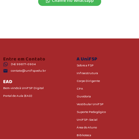
Chame no Whatsapp
Entre em Contato
A UniFSP
(14) 99877-0904
Sobre a FSP
contato@unifsp.edu.br
Infraestrutura
EAD
Corpo Dirigente
Bem-vindo à UniFSP Digital
CPA
Portal de Aula (EAD)
Ouvidoria
Vestibular UniFSP
Suporte Pedagógico
UniFSP-Social
Área do Aluno
Biblioteca