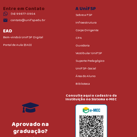
Entre em Contato
A UniFSP
(14) 99877-0904
Sobre a FSP
contato@unifsp.edu.br
Infraestrutura
EAD
Corpo Dirigente
Bem-vindo à UniFSP Digital
CPA
Portal de Aula (EAD)
Ouvidoria
Vestibular UniFSP
Suporte Pedagógico
UniFSP-Social
Área do Aluno
Biblioteca
Consulte aqui o cadastro da
Instituição no Sistema e-MEC
Aprovado na
graduação?