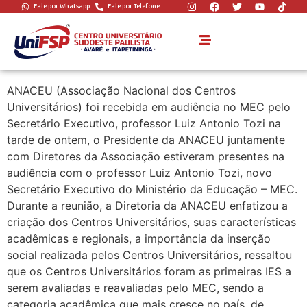
Fale por Whatsapp
Fale por Telefone
ANACEU NOTÍCIAS –
13/02/2019
ANACEU (Associação Nacional dos Centros
Universitários) foi recebida em audiência no MEC pelo
Secretário Executivo, professor Luiz Antonio Tozi na
tarde de ontem, o Presidente da ANACEU juntamente
com Diretores da Associação estiveram presentes na
audiência com o professor Luiz Antonio Tozi, novo
Secretário Executivo do Ministério da Educação – MEC.
Durante a reunião, a Diretoria da ANACEU enfatizou a
criação dos Centros Universitários, suas características
acadêmicas e regio
nais, a importância da inserção
social realizada pelos Centros Universitários, ressaltou
que os Centros Universitários foram as primeiras IES a
serem avaliadas e reavaliadas pelo MEC, sendo a
categoria acadêmica que mais cresce no país, de