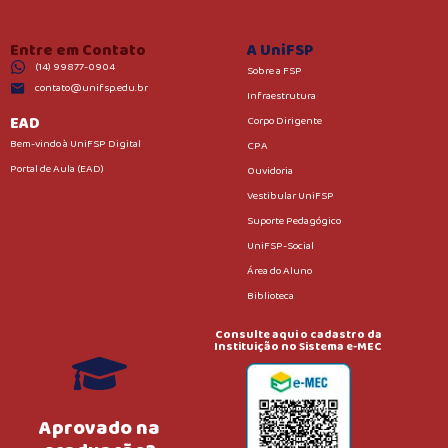
Entre em Contato
A UniFSP
(14) 99877-0904
Sobre a FSP
contato@unifsp.edu.br
Infraestrutura
EAD
Corpo Dirigente
Bem-vindo à UniFSP Digital
CPA
Portal de Aula (EAD)
Ouvidoria
Vestibular UniFSP
Suporte Pedagógico
UniFSP-Social
Área do Aluno
Biblioteca
Consulte aqui o cadastro da
Instituição no Sistema e-MEC
Aprovado na