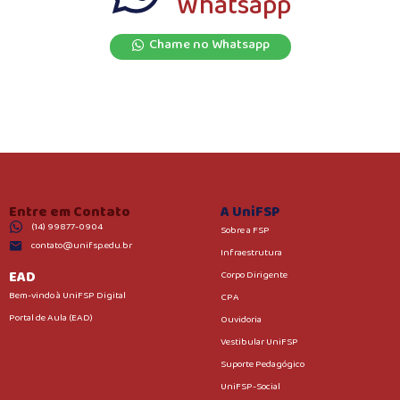
Whatsapp
Chame no Whatsapp
Entre em Contato
A UniFSP
(14) 99877-0904
Sobre a FSP
contato@unifsp.edu.br
Infraestrutura
EAD
Corpo Dirigente
Bem-vindo à UniFSP Digital
CPA
Portal de Aula (EAD)
Ouvidoria
Vestibular UniFSP
Suporte Pedagógico
UniFSP-Social