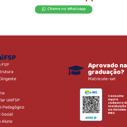
Chame no Whatsapp
niFSP
Aprovado na
a FSP
graduação?
trutura
Matricule-se!
Dirigente
ria
Consulte
aqui o
ular UniFSP
cadastro d
Instituição
e Pedagógico
no Sistema 
MEC
-Social
o Aluno