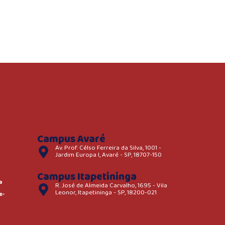
Campus Avaré
Av. Prof. Célso Ferreira da Silva, 1001 -
Jardim Europa I, Avaré - SP, 18707-150
Campus Itapetininga
a
R. José de Almeida Carvalho, 1695 - Vila
Leonor, Itapetininga - SP, 18200-021
e-