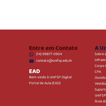
Entre em Contato
A U
(14) 99877-0904
Sobre 
Infraes
contato@unifsp.edu.br
Corpo 
EAD
CPA
Bem-vindo à UniFSP Digital
Ouvido
Portal de Aula (EAD)
Vestib
Suport
UniFSP
Área d