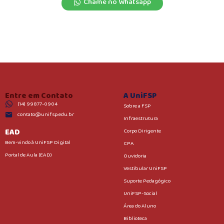
Chame no Whatsapp
Entre em Contato
A UniFSP
(14) 99877-0904
Sobre a FSP
contato@unifsp.edu.br
Infraestrutura
EAD
Corpo Dirigente
Bem-vindo à UniFSP Digital
CPA
Portal de Aula (EAD)
Ouvidoria
Vestibular UniFSP
Suporte Pedagógico
UniFSP-Social
Área do Aluno
Biblioteca