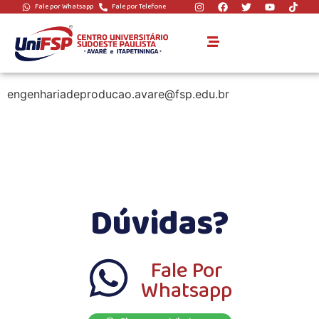
Fale por Whatsapp
Fale por Telefone
coordenador:
Antônio Edson Leite
engenhariadeproducao.avare@fsp.edu.br
Dúvidas?
Fale Por
Whatsapp