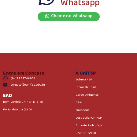
Whatsapp
Chame no Whatsapp
Entre em Contato
A UniFSP
(14) 99877-0904
Sobre a FSP
contato@unifsp.edu.br
Infraestrutura
EAD
Corpo Dirigente
Bem-vindo à UniFSP Digital
CPA
Portal de Aula (EAD)
Ouvidoria
Vestibular UniFSP
Suporte Pedagógico
UniFSP-Social