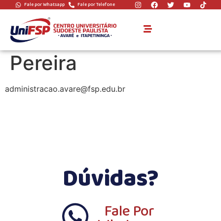
Fale por Whatsapp
Fale por Telefone
coordenador:
Marcelo Fernandes
Pereira
administracao.avare@fsp.edu.br
Dúvidas?
Fale Por