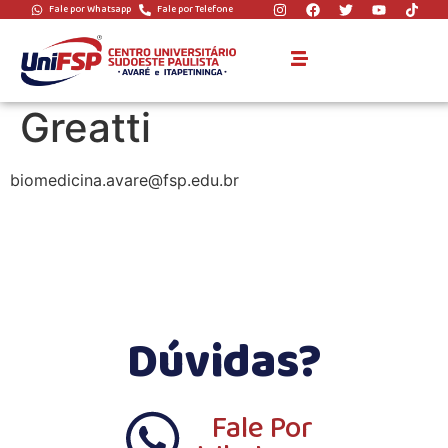
Fale por Whatsapp
Fale por Telefone
coordenador:
Mariana Morena
Greatti
biomedicina.avare@fsp.edu.br
Dúvidas?
Fale Por