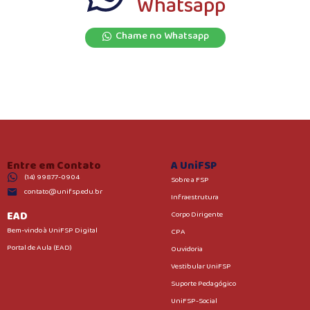
Whatsapp
Chame no Whatsapp
Entre em Contato
A UniFSP
(14) 99877-0904
Sobre a FSP
contato@unifsp.edu.br
Infraestrutura
EAD
Corpo Dirigente
Bem-vindo à UniFSP Digital
CPA
Portal de Aula (EAD)
Ouvidoria
Vestibular UniFSP
Suporte Pedagógico
UniFSP-Social