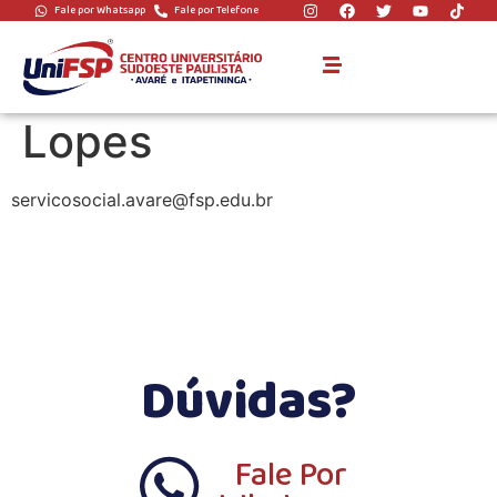
Fale por Whatsapp
Fale por Telefone
coordenador:
Tatiane Granatto
Lopes
servicosocial.avare@fsp.edu.br
Dúvidas?
Fale Por