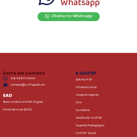
Whatsapp
Chame no Whatsapp
Entre em Contato
A UniFSP
(14) 99877-0904
Sobre a FSP
contato@unifsp.edu.br
Infraestrutura
EAD
Corpo Dirigente
Bem-vindo à UniFSP Digital
CPA
Portal de Aula (EAD)
Ouvidoria
Vestibular UniFSP
Suporte Pedagógico
UniFSP-Social