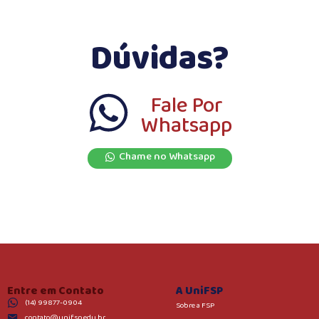
Dúvidas?
Fale Por
Whatsapp
Chame no Whatsapp
Entre em Contato
A UniFSP
(14) 99877-0904
Sobre a FSP
contato@unifsp.edu.br