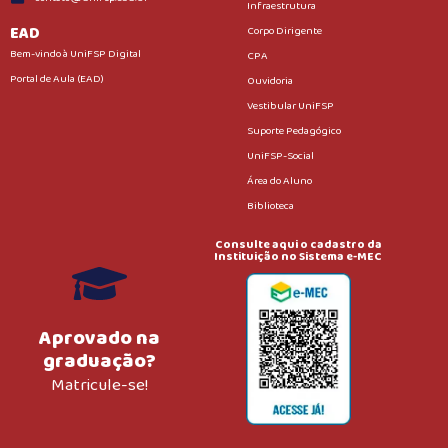
Infraestrutura
EAD
Corpo Dirigente
Bem-vindo à UniFSP Digital
CPA
Portal de Aula (EAD)
Ouvidoria
Vestibular UniFSP
Suporte Pedagógico
UniFSP-Social
Área do Aluno
Biblioteca
Consulte aqui o cadastro da
Instituição no Sistema e-MEC
Aprovado na
graduação?
Matricule-se!