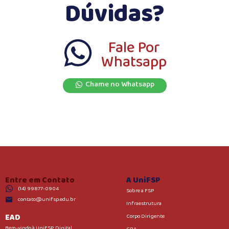
Dúvidas?
Fale Por
Whatsapp
Chame no Whatsapp
Entre em Contato
A UniFSP
(14) 99877-0904
Sobre a FSP
contato@unifsp.edu.br
Infraestrutura
EAD
Corpo Dirigente
Bem-vindo à UniFSP Digital