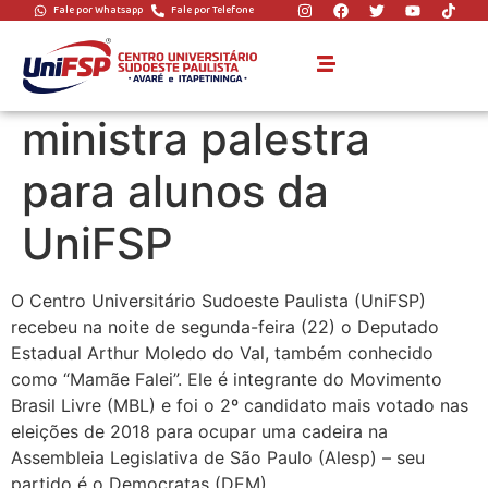
Fale por Whatsapp
Fale por Telefone
Deputado Arthur
“Mamãe Falei”
ministra palestra
para alunos da
UniFSP
O Centro Universitário Sudoeste Paulista (UniFSP)
recebeu na noite de segunda-feira (22) o Deputado
Estadual Arthur Moledo do Val, também conhecido
como “Mamãe Falei”. Ele é integrante do Movimento
Brasil Livre (MBL) e foi o 2º candidato mais votado nas
eleições de 2018 para ocupar uma cadeira na
Assembleia Legislativa de São Paulo (Alesp) – seu
partido é o Democratas (DEM).