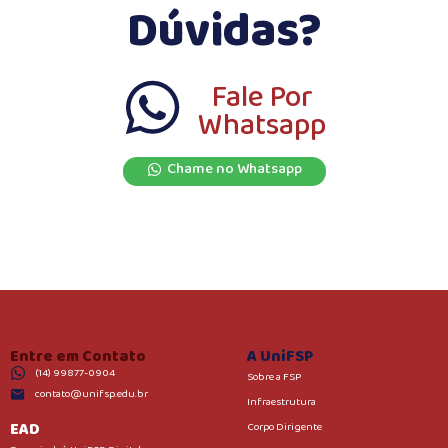
Dúvidas?
Fale Por
Whatsapp
Chame no Whatsapp
Entre em Contato
A UniFSP
(14) 99877-0904
Sobre a FSP
contato@unifsp.edu.br
Infraestrutura
EAD
Corpo Dirigente