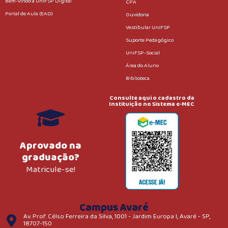
Bem-vindo à UniFSP Digital
CPA
Portal de Aula (EAD)
Ouvidoria
Vestibular UniFSP
Suporte Pedagógico
UniFSP-Social
Área do Aluno
Biblioteca
Consulte aqui o cadastro da
Instituição no Sistema e-MEC
Aprovado na
graduação?
Matricule-se!
Campus Avaré
Av. Prof. Célso Ferreira da Silva, 1001 - Jardim Europa I, Avaré - SP,
18707-150