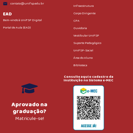
contato@unifsp.edu.br
Infraestrutura
EAD
Corpo Dirigente
Bem-vindo à UniFSP Digital
CPA
Portal de Aula (EAD)
Ouvidoria
Vestibular UniFSP
Suporte Pedagógico
UniFSP-Social
Área do Aluno
Biblioteca
Consulte aqui o cadastro da
Instituição no Sistema e-MEC
Aprovado na
graduação?
Matricule-se!