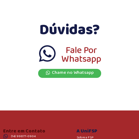
Dúvidas?
Fale Por
Whatsapp
Chame no Whatsapp
Entre em Contato
A UniFSP
(14) 99877-0904
Sobre a FSP