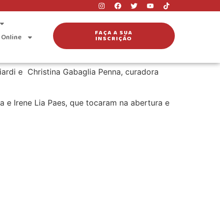
FAÇA A SUA
 Online
INSCRIÇÃO
ise da Silveira’, no Centro Universitário
senvolvimento Humano e Saúde Mental.
ardi e Christina Gabaglia Penna, curadora
 e Irene Lia Paes, que tocaram na abertura e