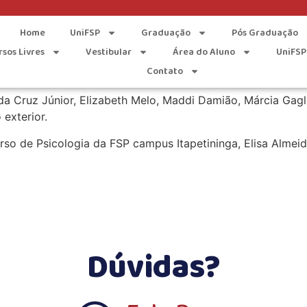
Nise da Silveira
Home
UniFSP
Graduação
Pós Graduação
rsos Livres
Vestibular
Área do Aluno
UniFSP
u o II Seminário ‘Leitura de Imagens: A epistemologia de N
Contato
ando, o evento foi realizado pelo Núcleo Junguiano de De
a Cruz Júnior, Elizabeth Melo, Maddi Damião, Márcia Gagli
 exterior.
o de Psicologia da FSP campus Itapetininga, Elisa Almeida
Dúvidas?