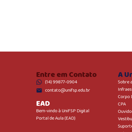
Entre em Contato
A U
(14) 99877-0904
Sobre 
Infraes
contato@unifsp.edu.br
Corpo 
EAD
CPA
Bem-vindo à UniFSP Digital
Ouvido
Portal de Aula (EAD)
Vestib
Suport