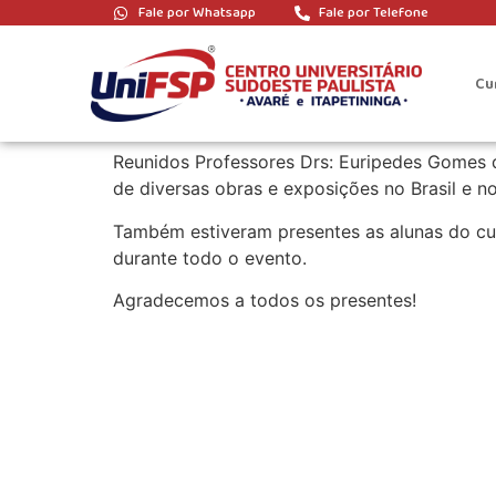
Fale por Whatsapp
Fale por Telefone
Epistemologia de 
Cu
Nos dias 01 e 02 de Setembro de 2018 acontece
UniFSP. Foram mais de 120 pessoas particip
Reunidos Professores Drs: Euripedes Gomes d
de diversas obras e exposições no Brasil e no
Também estiveram presentes as alunas do curs
durante todo o evento.
Agradecemos a todos os presentes!