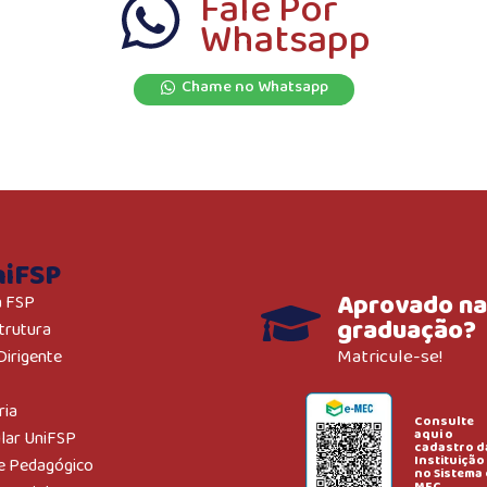
Fale Por
Whatsapp
Chame no Whatsapp
niFSP
Aprovado na
a FSP
graduação?
trutura
Matricule-se!
Dirigente
ria
Consulte
aqui o
ular UniFSP
cadastro d
Instituição
e Pedagógico
no Sistema 