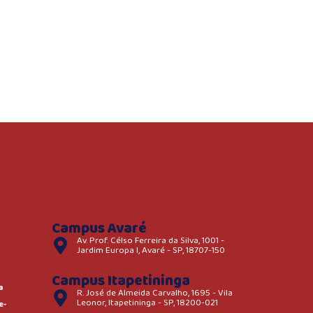
Campus Avaré
Av. Prof. Célso Ferreira da Silva, 1001 -
Jardim Europa I, Avaré - SP, 18707-150
Campus Itapetininga
a
R. José de Almeida Carvalho, 1695 - Vila
Leonor, Itapetininga - SP, 18200-021
e-