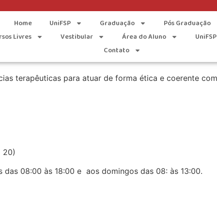
m Psicoterapia Comport
Home
UniFSP
Graduação
Pós Graduação
rsos Livres
Vestibular
Área do Aluno
UniFSP
ental
Contato
ias terapêuticas para atuar de forma ética e coerente co
 20)
 das 08:00 às 18:00 e aos domingos das 08: às 13:00.