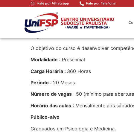
Fale por Whatsapp
Fale por Telefone
Especialização e
Cu
Especialização em Psicoterapia Comportam
Objetivo
O objetivo do curso é desenvolver competênc
Modalidade
: Presencial
Carga Horária :
360 Horas
Período
: 20 Meses
Número de vagas
: 50 (mínimo para abertura
Horário das aulas
: Mensalmente aos sábados
Público-alvo
Graduados em Psicologia e Medicina.