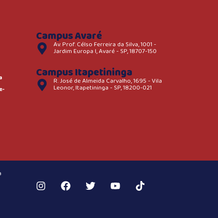
Campus Avaré
Av. Prof. Célso Ferreira da Silva, 1001 -
Jardim Europa I, Avaré - SP, 18707-150
Campus Itapetininga
a
R. José de Almeida Carvalho, 1695 - Vila
Leonor, Itapetininga - SP, 18200-021
e-
a