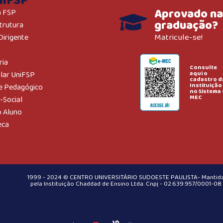
niFSP
Aprovado na
a FSP
graduação?
trutura
Matricule-se!
Dirigente
ria
Consulte
aqui o
ular UniFSP
cadastro d
Instituição
e Pedagógico
no Sistema 
MEC
-Social
o Aluno
eca
1999 - 2024 © CENTRO UNIVERSITÁRIO SUDOESTE PAULISTA- Mantid
pela Instituição Chaddad de Ensino Ltda. Cnpj - 02.639.957/0001-08