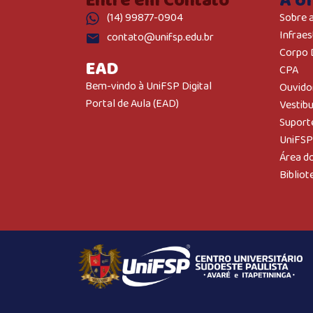
Entre em Contato
A U
(14) 99877-0904
Sobre 
Infraes
contato@unifsp.edu.br
Corpo 
EAD
CPA
Bem-vindo à UniFSP Digital
Ouvido
Portal de Aula (EAD)
Vestib
Suport
UniFSP
Área d
Bibliot