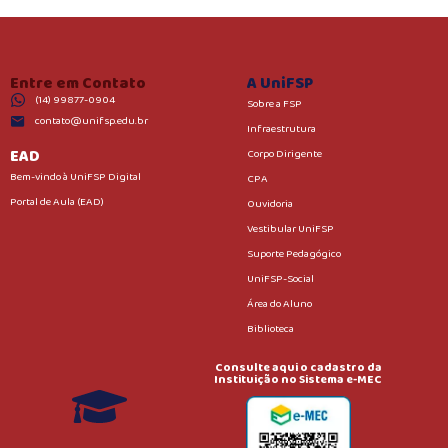
Entre em Contato
A UniFSP
(14) 99877-0904
Sobre a FSP
contato@unifsp.edu.br
Infraestrutura
EAD
Corpo Dirigente
Bem-vindo à UniFSP Digital
CPA
Portal de Aula (EAD)
Ouvidoria
Vestibular UniFSP
Suporte Pedagógico
UniFSP-Social
Área do Aluno
Biblioteca
Consulte aqui o cadastro da
Instituição no Sistema e-MEC