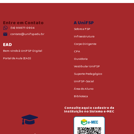
Entre em Contato
A UniFSP
(14) 99877-0904
Sobre a FSP
contato@unifsp.edu.br
Infraestrutura
EAD
Corpo Dirigente
Bem-vindo à UniFSP Digital
CPA
Portal de Aula (EAD)
Ouvidoria
Vestibular UniFSP
Suporte Pedagógico
UniFSP-Social
Área do Aluno
Biblioteca
Consulte aqui o cadastro da
Instituição no Sistema e-MEC