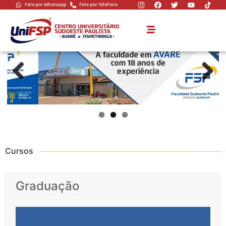
Fale por Whatsapp
Fale por Telefone
Home Avaré OLD
Previous
Next
Cursos
Graduação