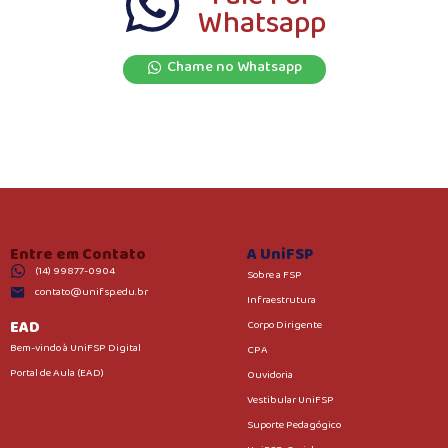
Whatsapp
Chame no Whatsapp
Entre em Contato
A UniFSP
(14) 99877-0904
Sobre a FSP
contato@unifsp.edu.br
Infraestrutura
EAD
Corpo Dirigente
Bem-vindo à UniFSP Digital
CPA
Portal de Aula (EAD)
Ouvidoria
Vestibular UniFSP
Suporte Pedagógico