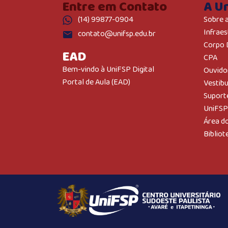
Entre em Contato
A U
(14) 99877-0904
Sobre 
Infraes
contato@unifsp.edu.br
Corpo 
EAD
CPA
Bem-vindo à UniFSP Digital
Ouvido
Portal de Aula (EAD)
Vestib
Suport
UniFSP
Área d
Bibliot