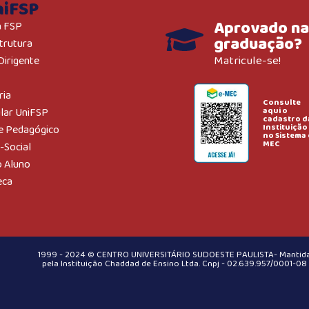
niFSP
Aprovado na
a FSP
graduação?
trutura
Matricule-se!
Dirigente
ria
Consulte
aqui o
ular UniFSP
cadastro d
Instituição
e Pedagógico
no Sistema 
MEC
-Social
o Aluno
eca
1999 - 2024 © CENTRO UNIVERSITÁRIO SUDOESTE PAULISTA- Mantid
pela Instituição Chaddad de Ensino Ltda. Cnpj - 02.639.957/0001-08