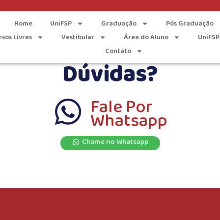
ciais Aplicadas
Home
UniFSP
Graduação
Pós Graduação
rsos Livres
Vestibular
Área do Aluno
UniFSP
Contato
Dúvidas?
Fale Por
Whatsapp
Chame no Whatsapp