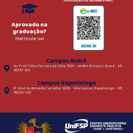
Instituição no Sistema e-MEC
Aprovado na
graduação?
Matricule-se!
Campus Avaré
Av. Prof. Célso Ferreira da Silva, 1001 - Jardim Europa I, Avaré - SP,
18707-150
Campus Itapetininga
R. José de Almeida Carvalho, 1695 - Vila Leonor, Itapetininga - SP,
18200-021