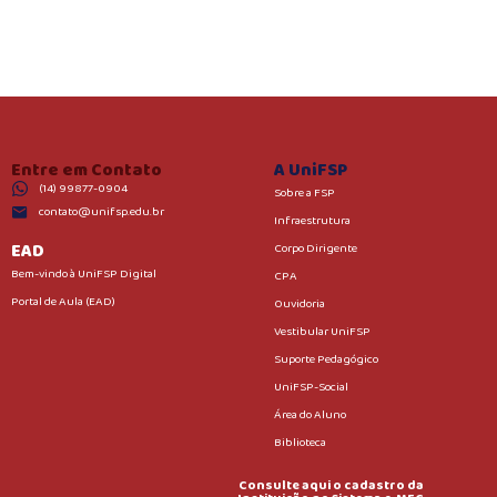
Entre em Contato
A UniFSP
(14) 99877-0904
Sobre a FSP
contato@unifsp.edu.br
Infraestrutura
EAD
Corpo Dirigente
Bem-vindo à UniFSP Digital
CPA
Portal de Aula (EAD)
Ouvidoria
Vestibular UniFSP
Suporte Pedagógico
UniFSP-Social
Área do Aluno
Biblioteca
Consulte aqui o cadastro da