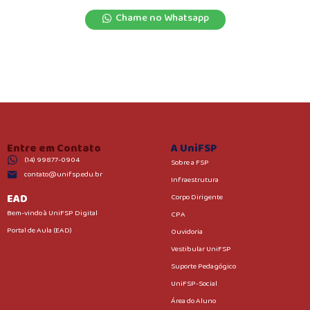
Chame no Whatsapp
Entre em Contato
A UniFSP
(14) 99877-0904
Sobre a FSP
contato@unifsp.edu.br
Infraestrutura
EAD
Corpo Dirigente
Bem-vindo à UniFSP Digital
CPA
Portal de Aula (EAD)
Ouvidoria
Vestibular UniFSP
Suporte Pedagógico
UniFSP-Social
Área do Aluno