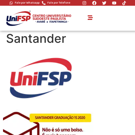
Fale por Whatsapp
Fale por Telefone
Programa Santander
Bolsas UniFSP –
Santander