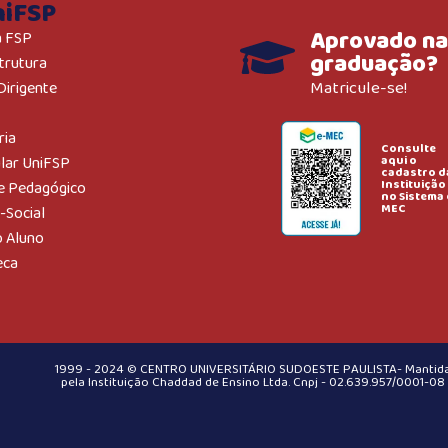
niFSP
Aprovado na
a FSP
graduação?
trutura
Matricule-se!
Dirigente
ria
Consulte
aqui o
ular UniFSP
cadastro d
Instituição
e Pedagógico
no Sistema 
MEC
-Social
o Aluno
eca
1999 - 2024 © CENTRO UNIVERSITÁRIO SUDOESTE PAULISTA- Mantid
pela Instituição Chaddad de Ensino Ltda. Cnpj - 02.639.957/0001-08