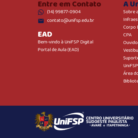
Entre em Contato
A U
(14) 99877-0904
Sobre 
Infraes
contato@unifsp.edu.br
Corpo 
EAD
CPA
Bem-vindo à UniFSP Digital
Ouvido
Portal de Aula (EAD)
Vestib
Suport
UniFSP
Área d
Bibliot