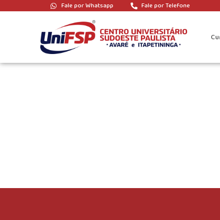
Fale por Whatsapp
Fale por Telefone
Tag:
holidays
Cu