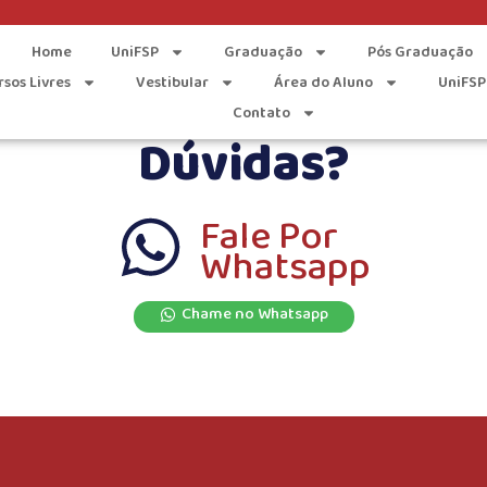
Home
UniFSP
Graduação
Pós Graduação
rsos Livres
Vestibular
Área do Aluno
UniFSP
Contato
Dúvidas?
Fale Por
Whatsapp
Chame no Whatsapp