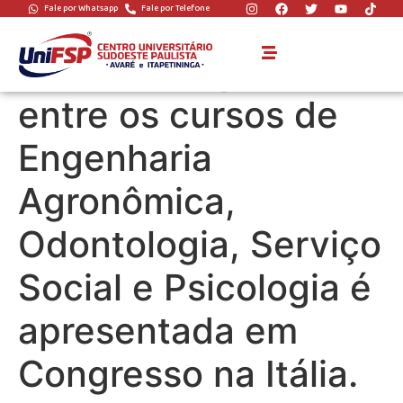
Fale por Whatsapp
Fale por Telefone
Trabalho científico
advindo da parceria
entre os cursos de
Engenharia
Agronômica,
Odontologia, Serviço
Social e Psicologia é
apresentada em
Congresso na Itália.