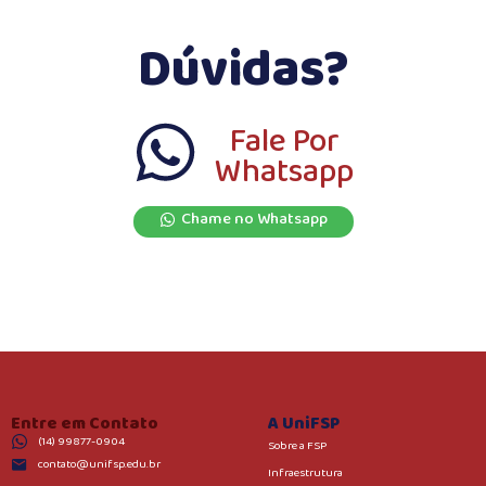
Dúvidas?
Fale Por
Whatsapp
Chame no Whatsapp
Entre em Contato
A UniFSP
(14) 99877-0904
Sobre a FSP
contato@unifsp.edu.br
Infraestrutura