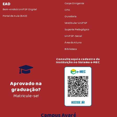
EAD
Corpo Dirigente
Bem-vindo à UniFSP Digital
CPA
Portal de Aula (EAD)
Ouvidoria
Vestibular UniFSP
Suporte Pedagógico
UniFSP-Social
Área do Aluno
Biblioteca
Consulte aqui o cadastro da
Instituição no Sistema e-MEC
Aprovado na
graduação?
Matricule-se!
Campus Avaré