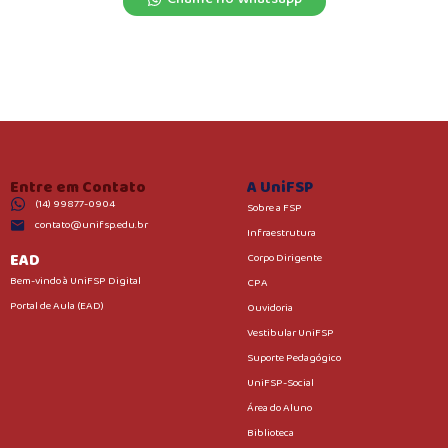
Entre em Contato
A UniFSP
(14) 99877-0904
Sobre a FSP
contato@unifsp.edu.br
Infraestrutura
EAD
Corpo Dirigente
Bem-vindo à UniFSP Digital
CPA
Portal de Aula (EAD)
Ouvidoria
Vestibular UniFSP
Suporte Pedagógico
UniFSP-Social
Área do Aluno
Biblioteca