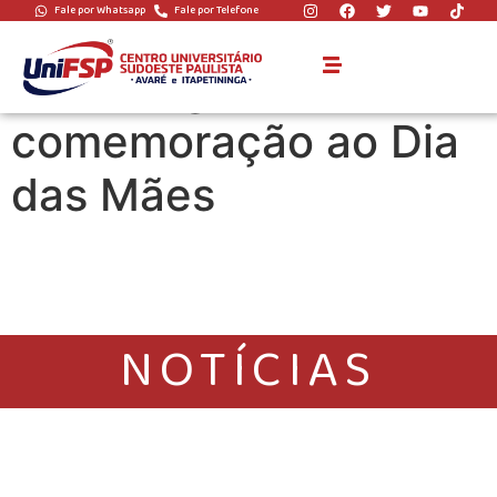
Fale por Whatsapp
Fale por Telefone
UniFSP participa de
homenagem em
comemoração ao Dia
das Mães
NOTÍCIAS