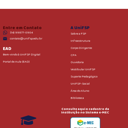
Entre em Contato
A UniFSP
(14) 99877-0904
Sobre a FSP
contato@unifsp.edu.br
Infraestrutura
EAD
Corpo Dirigente
Bem-vindo à UniFSP Digital
CPA
Portal de Aula (EAD)
Ouvidoria
Vestibular UniFSP
Suporte Pedagógico
UniFSP-Social
Área do Aluno
Biblioteca
Consulte aqui o cadastro da
Instituição no Sistema e-MEC