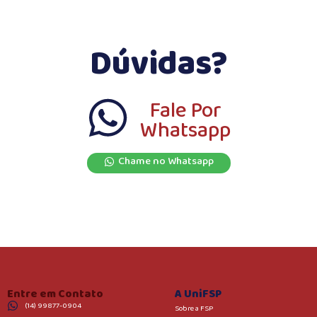
Dúvidas?
Fale Por
Whatsapp
Chame no Whatsapp
Entre em Contato
A UniFSP
(14) 99877-0904
Sobre a FSP