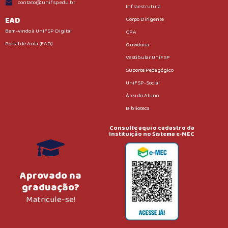
contato@unifsp.edu.br
Infraestrutura
EAD
Corpo Dirigente
Bem-vindo à UniFSP Digital
CPA
Portal de Aula (EAD)
Ouvidoria
Vestibular UniFSP
Suporte Pedagógico
UniFSP-Social
Área do Aluno
Biblioteca
Consulte aqui o cadastro da
Instituição no Sistema e-MEC
Aprovado na
graduação?
Matricule-se!