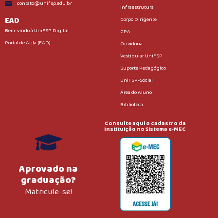
contato@unifsp.edu.br
Infraestrutura
EAD
Corpo Dirigente
Bem-vindo à UniFSP Digital
CPA
Portal de Aula (EAD)
Ouvidoria
Vestibular UniFSP
Suporte Pedagógico
UniFSP-Social
Área do Aluno
Biblioteca
Consulte aqui o cadastro da
Instituição no Sistema e-MEC
Aprovado na
graduação?
Matricule-se!