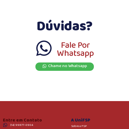
Dúvidas?
Fale Por
Whatsapp
Chame no Whatsapp
Entre em Contato
A UniFSP
(14) 99877-0904
Sobre a FSP