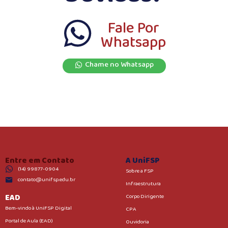
Fale Por
Whatsapp
Chame no Whatsapp
Entre em Contato
A UniFSP
(14) 99877-0904
Sobre a FSP
contato@unifsp.edu.br
Infraestrutura
EAD
Corpo Dirigente
Bem-vindo à UniFSP Digital
CPA
Portal de Aula (EAD)
Ouvidoria