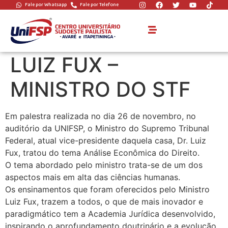
Fale por Whatsapp
Fale por Telefone
UNIFSP REALIZA
PALESTRA COM
LUIZ FUX –
MINISTRO DO STF
Em palestra realizada no dia 26 de novembro, no
auditório da UNIFSP, o Ministro do Supremo Tribunal
Federal, atual vice-presidente daquela casa, Dr. Luiz
Fux, tratou do tema Análise Econômica do Direito.
O tema abordado pelo ministro trata-se de um dos
aspectos mais em alta das ciências humanas.
Os ensinamentos que foram oferecidos pelo Ministro
Luiz Fux, trazem a todos, o que de mais inovador e
paradigmático tem a Academia Jurídica desenvolvido,
inspirando o aprofundamento doutrinário e a evolução