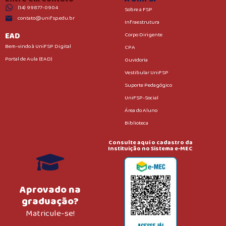
(14) 99877-0904
Sobre a FSP
contato@unifsp.edu.br
Infraestrutura
EAD
Corpo Dirigente
Bem-vindo à UniFSP Digital
CPA
Portal de Aula (EAD)
Ouvidoria
Vestibular UniFSP
Suporte Pedagógico
UniFSP-Social
Área do Aluno
Biblioteca
Consulte aqui o cadastro da
Instituição no Sistema e-MEC
Aprovado na
graduação?
Matricule-se!