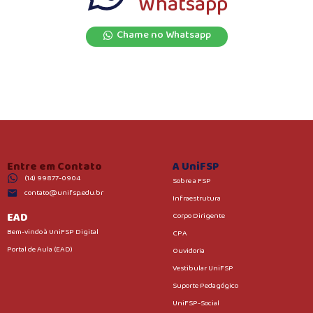
Whatsapp
Chame no Whatsapp
Entre em Contato
A UniFSP
(14) 99877-0904
Sobre a FSP
contato@unifsp.edu.br
Infraestrutura
EAD
Corpo Dirigente
Bem-vindo à UniFSP Digital
CPA
Portal de Aula (EAD)
Ouvidoria
Vestibular UniFSP
Suporte Pedagógico
UniFSP-Social