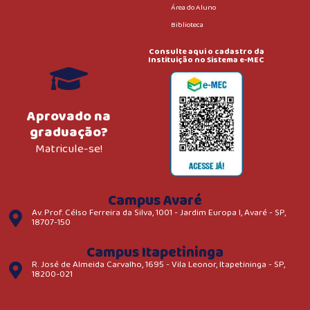
Área do Aluno
Biblioteca
Consulte aqui o cadastro da
Instituição no Sistema e-MEC
Aprovado na
graduação?
Matricule-se!
Campus Avaré
Av. Prof. Célso Ferreira da Silva, 1001 - Jardim Europa I, Avaré - SP,
18707-150
Campus Itapetininga
R. José de Almeida Carvalho, 1695 - Vila Leonor, Itapetininga - SP,
18200-021