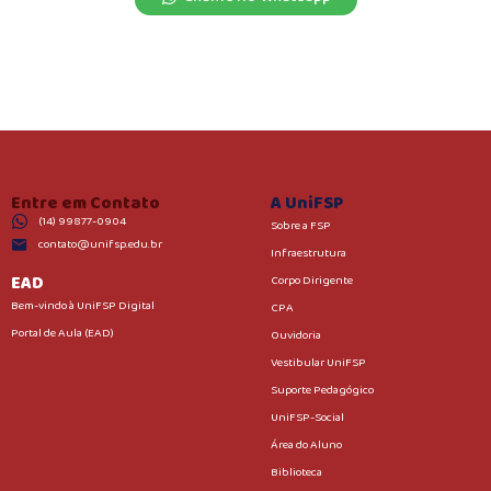
Entre em Contato
A UniFSP
(14) 99877-0904
Sobre a FSP
contato@unifsp.edu.br
Infraestrutura
EAD
Corpo Dirigente
Bem-vindo à UniFSP Digital
CPA
Portal de Aula (EAD)
Ouvidoria
Vestibular UniFSP
Suporte Pedagógico
UniFSP-Social
Área do Aluno
Biblioteca